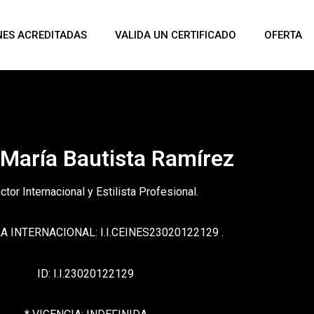
NES ACREDITADAS
VALIDA UN CERTIFICADO
OFERTA
 María Bautista Ramírez
uctor Internacional y Estilista Profesional.
 INTERNACIONAL: I.I.CEINES23020122129 .
ID: I.I.23020122129