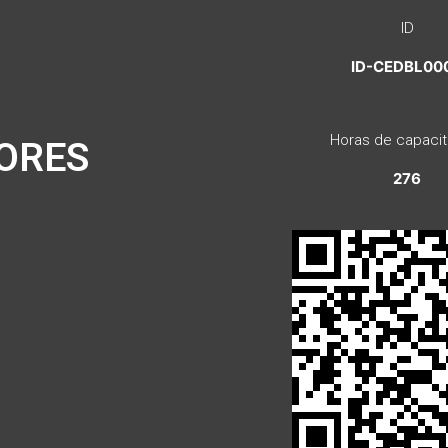
ID
ID-CEDBL00
Horas de capacit
ORES
276