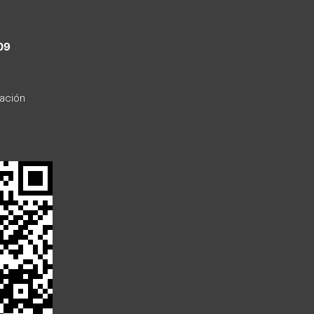
09
ación