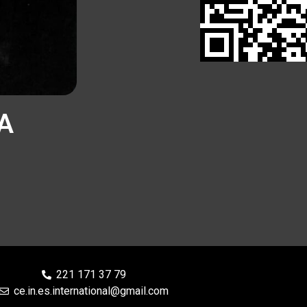
A
221 171 37 79
ce.in.es.international@gmail.com